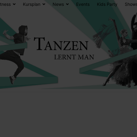
itness
Kursplan
News
Events
Kids Party
Show